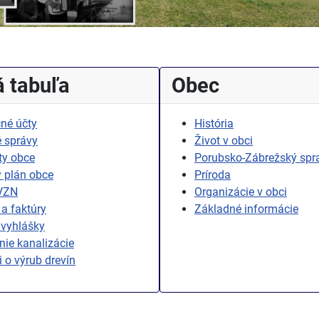
 tabuľa
Obec
né účty
História
 správy
Život v obci
ty obce
Porubsko-Zábrežský spr
 plán obce
Príroda
 VZN
Organizácie v obci
a faktúry
Základné informácie
 vyhlášky
ie kanalizácie
i o výrub drevín