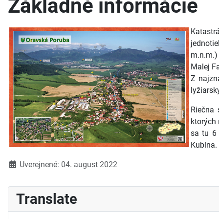
Základné informácie
Katastr
jednoti
m.n.m.) 
Malej F
Z najzn
lyžiarsk
Riečna 
ktorých
sa tu 6
Kubína.
Detaily
Uverejnené: 04. august 2022
Translate