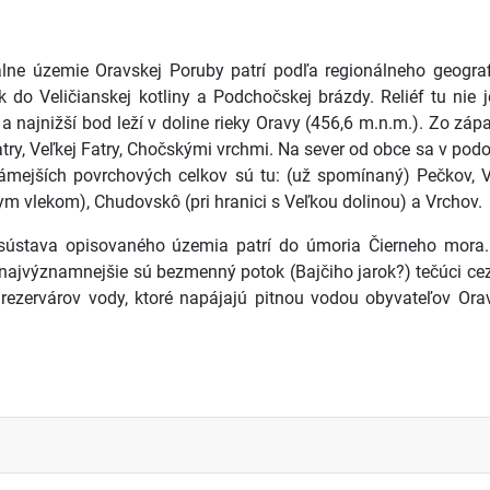
álne územie Oravskej Poruby patrí podľa regionálneho geograf
ek do Veličianskej kotliny a Podchočskej brázdy. Reliéf tu nie
a najnižší bod leží v doline rieky Oravy (456,6 m.n.m.). Zo zá
atry, Veľkej Fatry, Chočskými vrchmi. Na sever od obce sa v po
ámejších povrchových celkov sú tu: (už spomínaný) Pečkov, V
ym vlekom), Chudovskô (pri hranici s Veľkou dolinou) a Vrchov.
sústava opisovaného územia patrí do úmoria Čierneho mora. 
 najvýznamnejšie sú bezmenný potok (Bajčiho jarok?) tečúci cez
 rezervárov vody, ktoré napájajú pitnou vodou obyvateľov Or