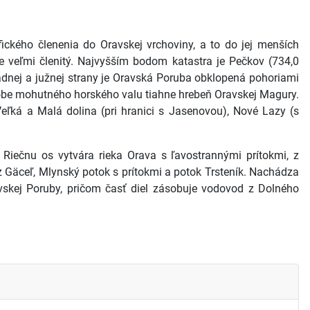
ického členenia do Oravskej vrchoviny, a to do jej menších
 je veľmi členitý. Najvyšším bodom katastra je Pečkov (734,0
padnej a južnej strany je Oravská Poruba obklopená pohoriami
dobe mohutného horského valu tiahne hrebeň Oravskej Magury.
eľká a Malá dolina (pri hranici s Jasenovou), Nové Lazy (s
Riečnu os vytvára rieka Orava s ľavostrannými prítokmi, z
 Gäceľ, Mlynský potok s prítokmi a potok Trsteník. Nachádza
avskej Poruby, pričom časť diel zásobuje vodovod z Dolného