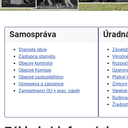
Samospráva
Úradná
Starosta obce
Závereč
Zástupca starostu
Výročné
Obecný kontrolór
Rozpoč
Obecné Komisie
Územný
Obecné zastupiteľstvo
Platné
Uznesenia a zápisnice
Zmluvy 
Zamestnanci OU + prac. náplň
Verejné
Budovan
Žiadost