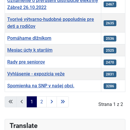
Oznámenie o prerušení distribúcie elektriny
2467
Zábrež 26.10.2022
Tvorivé výtvarno-hudobné popoludnie pre
2635
deti a rodičov
Pomáhame dlžníkom
2536
Mesiac úcty k starším
2525
Rady pre seniorov
2470
Vyhlásenie - expozícia veže
2831
Spomienka na SNP v našej obci.
3286
Články
1
2
Strana 1 z 2
Translate