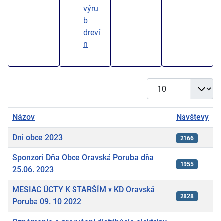
výru
b
dreví
n
Zobrazené položky
Názov
Návštevy
Dni obce 2023
2166
Sponzori Dňa Obce Oravská Poruba dňa
1955
25.06. 2023
MESIAC ÚCTY K STARŠÍM v KD Oravská
2828
Poruba 09. 10 2022