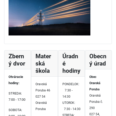
Zbern
Mater
Úradn
Obecn
ý dvor
ská
é
ý úrad
škola
hodiny
Otváracie
Obec
hodiny:
Oravská
Oravská
PONDELOK:
Poruba
Poruba 46
7:30 -
STREDA:
Oravská
027 54
14:30
7:00 - 17:00
Poruba č.
Oravská
UTOROK:
290
Poruba
7:30 - 14:30
SOBOTA:
027 54,
STREDA: