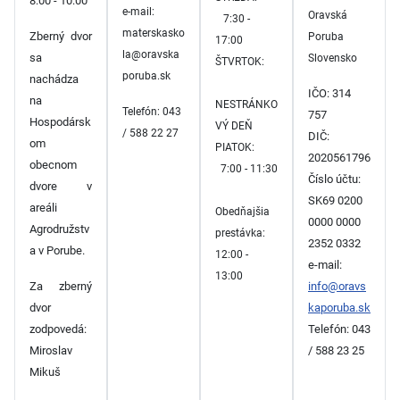
8:00 - 10:00
e-mail:
Oravská
7:30 -
materskasko
Zberný dvor
Poruba
17:00
la@oravska
sa
Slovensko
ŠTVRTOK:
poruba.sk
nachádza
IČO: 314
na
NESTRÁNKO
Telefón: 043
757
Hospodársk
VÝ DEŇ
/ 588 22 27
DIČ:
om
PIATOK:
2020561796
obecnom
7:00 - 11:30
Číslo účtu:
dvore v
SK69 0200
areáli
Obedňajšia
0000 0000
Agrodružstv
prestávka:
2352 0332
a v Porube.
12:00 -
e-mail:
13:00
Za zberný
info@oravs
dvor
kaporuba.sk
zodpovedá:
Telefón: 043
Miroslav
/ 588 23 25
Mikuš