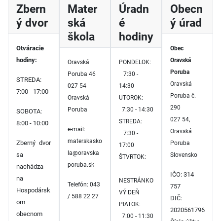
Zbern
Mater
Úradn
Obecn
ý dvor
ská
é
ý úrad
škola
hodiny
Otváracie
Obec
hodiny:
Oravská
Oravská
PONDELOK:
Poruba
Poruba 46
7:30 -
STREDA:
Oravská
027 54
14:30
7:00 - 17:00
Poruba č.
Oravská
UTOROK:
290
Poruba
7:30 - 14:30
SOBOTA:
027 54,
STREDA:
8:00 - 10:00
e-mail:
Oravská
7:30 -
materskasko
Zberný dvor
Poruba
17:00
la@oravska
sa
Slovensko
ŠTVRTOK:
poruba.sk
nachádza
IČO: 314
na
NESTRÁNKO
Telefón: 043
757
Hospodársk
VÝ DEŇ
/ 588 22 27
DIČ:
om
PIATOK:
2020561796
obecnom
7:00 - 11:30