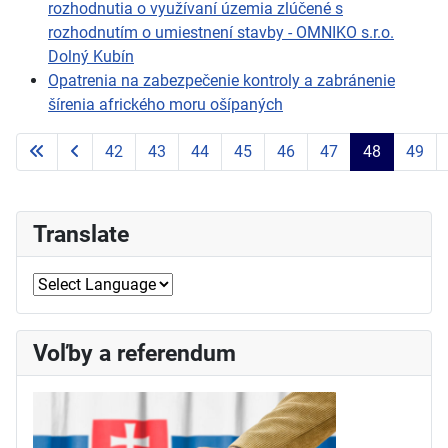
rozhodnutia o využívaní územia zlúčené s
rozhodnutím o umiestnení stavby - OMNIKO s.r.o.
Dolný Kubín
Opatrenia na zabezpečenie kontroly a zabránenie
šírenia afrického moru ošípaných
42
43
44
45
46
47
48
49
Strana 48 z 51
Translate
Voľby a referendum