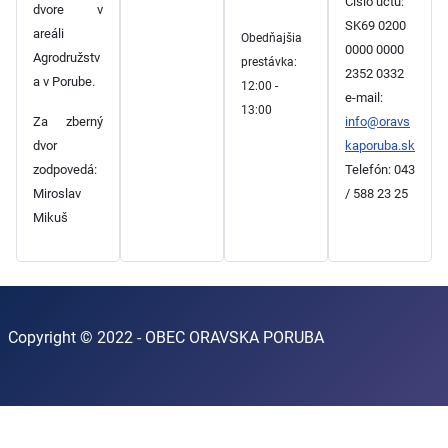
Číslo účtu:
dvore v
SK69 0200
areáli
Obedňajšia
0000 0000
Agrodružstv
prestávka:
2352 0332
a v Porube.
12:00 -
e-mail:
13:00
Za zberný
info@oravs
dvor
kaporuba.sk
zodpovedá:
Telefón: 043
Miroslav
/ 588 23 25
Mikuš
Copyright © 2022 - OBEC ORAVSKA PORUBA