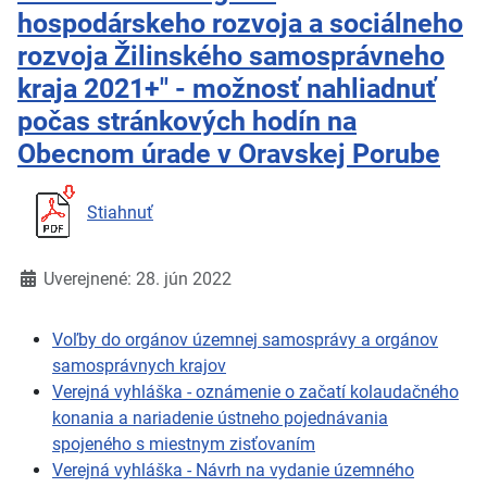
hospodárskeho rozvoja a sociálneho
rozvoja Žilinského samosprávneho
kraja 2021+" - možnosť nahliadnuť
počas stránkových hodín na
Obecnom úrade v Oravskej Porube
Stiahnuť
Detaily
Uverejnené: 28. jún 2022
Voľby do orgánov územnej samosprávy a orgánov
samosprávnych krajov
Verejná vyhláška - oznámenie o začatí kolaudačného
konania a nariadenie ústneho pojednávania
spojeného s miestnym zisťovaním
Verejná vyhláška - Návrh na vydanie územného