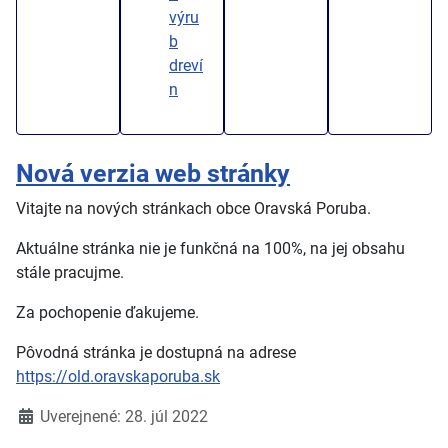
výru
b
dreví
n
Nová verzia web stránky
Vitajte na nových stránkach obce Oravská Poruba.
Aktuálne stránka nie je funkčná na 100
%, na jej
obsahu
stále pracujme.
Za pochopenie ďakujeme.
Pôvodná stránka je dostupná na adrese
https://old.oravskaporuba.sk
Detaily
Uverejnené: 28. júl 2022