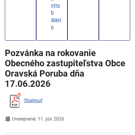
výru
b
dreví
n
Pozvánka na rokovanie
Obecného zastupiteľstva Obce
Oravská Poruba dňa
17.06.2026
Stiahnuť
Detaily
Uverejnené: 11. jún 2026