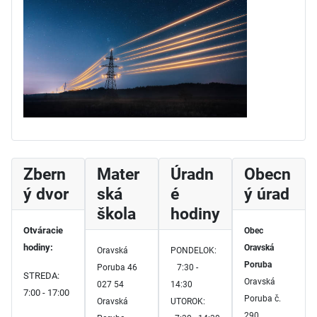
Zbern
Mater
Úradn
Obecn
ý dvor
ská
é
ý úrad
škola
hodiny
Otváracie
Obec
hodiny:
Oravská
Oravská
PONDELOK:
Poruba
Poruba 46
7:30 -
STREDA:
Oravská
027 54
14:30
7:00 - 17:00
Poruba č.
Oravská
UTOROK:
290