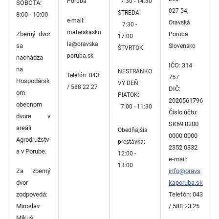
Poruba
7:30 - 14:30
SOBOTA:
027 54,
STREDA:
8:00 - 10:00
e-mail:
Oravská
7:30 -
materskasko
Zberný dvor
Poruba
17:00
la@oravska
sa
Slovensko
ŠTVRTOK:
poruba.sk
nachádza
IČO: 314
na
NESTRÁNKO
Telefón: 043
757
Hospodársk
VÝ DEŇ
/ 588 22 27
DIČ:
om
PIATOK:
2020561796
obecnom
7:00 - 11:30
Číslo účtu:
dvore v
SK69 0200
areáli
Obedňajšia
0000 0000
Agrodružstv
prestávka:
2352 0332
a v Porube.
12:00 -
e-mail:
13:00
Za zberný
info@oravs
dvor
kaporuba.sk
zodpovedá:
Telefón: 043
Miroslav
/ 588 23 25
Mikuš