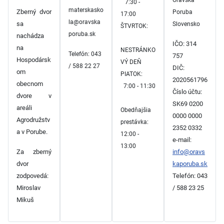
7:30 -
materskasko
Zberný dvor
Poruba
17:00
la@oravska
sa
Slovensko
ŠTVRTOK:
poruba.sk
nachádza
IČO: 314
na
NESTRÁNKO
Telefón: 043
757
Hospodársk
VÝ DEŇ
/ 588 22 27
DIČ:
om
PIATOK:
2020561796
obecnom
7:00 - 11:30
Číslo účtu:
dvore v
SK69 0200
areáli
Obedňajšia
0000 0000
Agrodružstv
prestávka:
2352 0332
a v Porube.
12:00 -
e-mail:
13:00
Za zberný
info@oravs
dvor
kaporuba.sk
zodpovedá:
Telefón: 043
Miroslav
/ 588 23 25
Mikuš