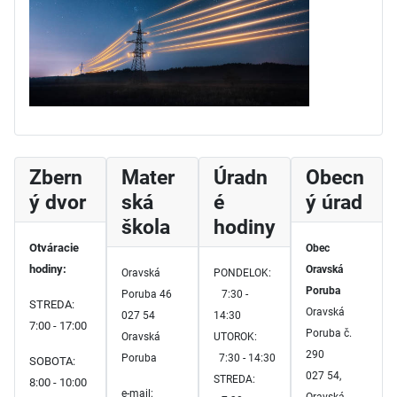
Zbern
Mater
Úradn
Obecn
ý dvor
ská
é
ý úrad
škola
hodiny
Otváracie
Obec
hodiny:
Oravská
Oravská
PONDELOK:
Poruba
Poruba 46
7:30 -
STREDA:
Oravská
027 54
14:30
7:00 - 17:00
Poruba č.
Oravská
UTOROK:
290
Poruba
7:30 - 14:30
SOBOTA:
027 54,
STREDA:
8:00 - 10:00
e-mail:
Oravská