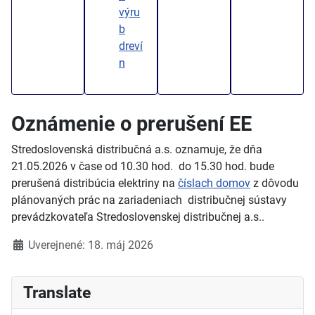
výru
b
dreví
n
Oznámenie o prerušení EE
Stredoslovenská distribučná a.s. oznamuje, že dňa
21.05.2026 v čase od 10.30 hod. do 15.30 hod. bude
prerušená distribúcia elektriny na
číslach domov
z dôvodu
plánovaných prác na zariadeniach distribučnej sústavy
prevádzkovateľa Stredoslovenskej distribučnej a.s..
Detaily
Uverejnené: 18. máj 2026
Translate