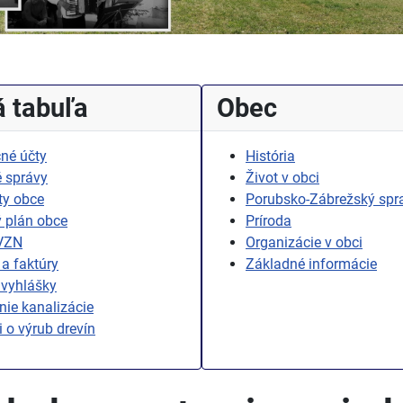
 tabuľa
Obec
né účty
História
 správy
Život v obci
ty obce
Porubsko-Zábrežský spr
 plán obce
Príroda
 VZN
Organizácie v obci
a faktúry
Základné informácie
 vyhlášky
ie kanalizácie
i o výrub drevín