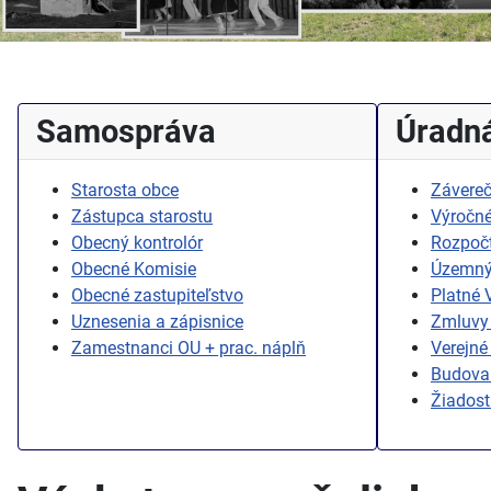
Samospráva
Úradná
Starosta obce
Závereč
Zástupca starostu
Výročné
Obecný kontrolór
Rozpoč
Obecné Komisie
Územný
Obecné zastupiteľstvo
Platné
Uznesenia a zápisnice
Zmluvy 
Zamestnanci OU + prac. náplň
Verejné
Budovan
Žiadost