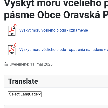
Výskyt moru včelieho 
pásme Obce Oravská 
Výskyt moru včelieho plodu - oznámenie
Výskyt moru včelieho plodu - opatrenia nariadené
Detaily
Uverejnené: 11. máj 2026
Translate