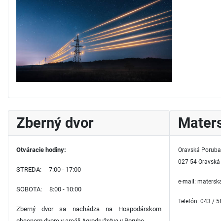
Zberný dvor
Maters
Otváracie hodiny:
Oravská Poruba
027 54 Oravská
STREDA: 7:00 - 17:00
e-mail: maters
SOBOTA: 8:00 - 10:00
Telefón: 043 / 
Zberný dvor sa nachádza na Hospodárskom
obecnom dvore v areáli Agrodružstva v Porube.