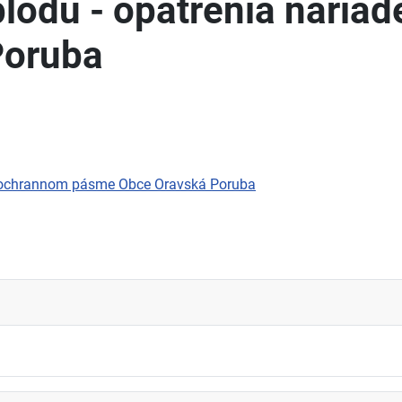
plodu - opatrenia naria
Poruba
 v ochrannom pásme Obce Oravská Poruba