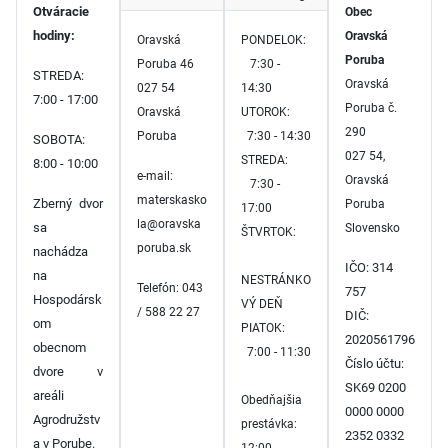
Otváracie
Obec
hodiny:
Oravská
Oravská
PONDELOK:
Poruba
Poruba 46
7:30 -
STREDA:
Oravská
027 54
14:30
7:00 - 17:00
Poruba č.
Oravská
UTOROK:
290
Poruba
7:30 - 14:30
SOBOTA:
027 54,
STREDA:
8:00 - 10:00
e-mail:
Oravská
7:30 -
materskasko
Zberný dvor
Poruba
17:00
la@oravska
sa
Slovensko
ŠTVRTOK:
poruba.sk
nachádza
IČO: 314
na
NESTRÁNKO
Telefón: 043
757
Hospodársk
VÝ DEŇ
/ 588 22 27
DIČ:
om
PIATOK:
2020561796
obecnom
7:00 - 11:30
Číslo účtu:
dvore v
SK69 0200
areáli
Obedňajšia
0000 0000
Agrodružstv
prestávka:
2352 0332
a v Porube.