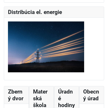
Distribúcia el. energie
Zbern
Mater
Úradn
Obecn
ý dvor
ská
é
ý úrad
škola
hodiny