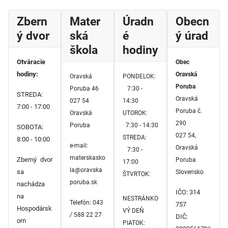
Zbern
Mater
Úradn
Obecn
ý dvor
ská
é
ý úrad
škola
hodiny
Otváracie
Obec
hodiny:
Oravská
Oravská
PONDELOK:
Poruba
Poruba 46
7:30 -
STREDA:
Oravská
027 54
14:30
7:00 - 17:00
Poruba č.
Oravská
UTOROK:
290
Poruba
7:30 - 14:30
SOBOTA:
027 54,
STREDA:
8:00 - 10:00
e-mail:
Oravská
7:30 -
materskasko
Zberný dvor
Poruba
17:00
la@oravska
sa
Slovensko
ŠTVRTOK:
poruba.sk
nachádza
IČO: 314
na
NESTRÁNKO
Telefón: 043
757
Hospodársk
VÝ DEŇ
/ 588 22 27
DIČ:
om
PIATOK: