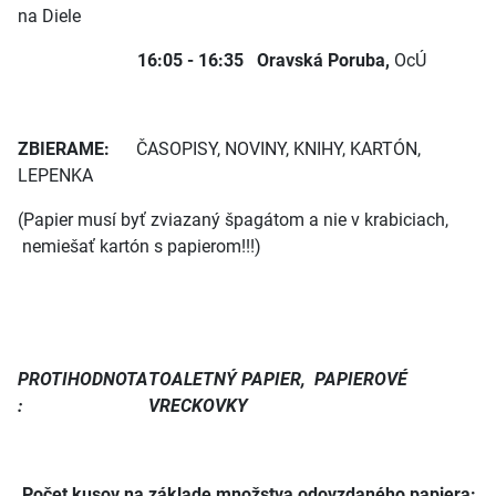
na Diele
16:05 - 16:35 Oravská Poruba,
OcÚ
ZBIERAME:
ČASOPISY, NOVINY, KNIHY, KARTÓN,
LEPENKA
(Papier musí byť zviazaný špagátom a nie v krabiciach,
nemiešať kartón s papierom!!!)
PROTIHODNOTA
TOALETNÝ PAPIER, PAPIEROVÉ
:
VRECKOVKY
Počet kusov na základe množstva odovzdaného papiera: