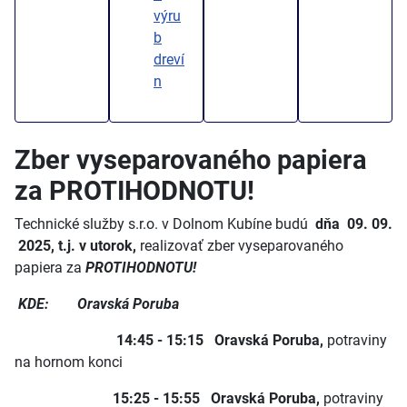
výru
b
dreví
n
Zber vyseparovaného papiera
za PROTIHODNOTU!
Technické služby s.r.o. v Dolnom Kubíne budú
dňa
09. 09.
2025, t.j. v utorok,
realizovať zber vyseparovaného
papiera za
PROTIHODNOTU!
KDE:
Oravská Poruba
14:45 - 15:15 Oravská Poruba,
potraviny
na hornom konci
15:25 - 15:55 Oravská Poruba,
potraviny