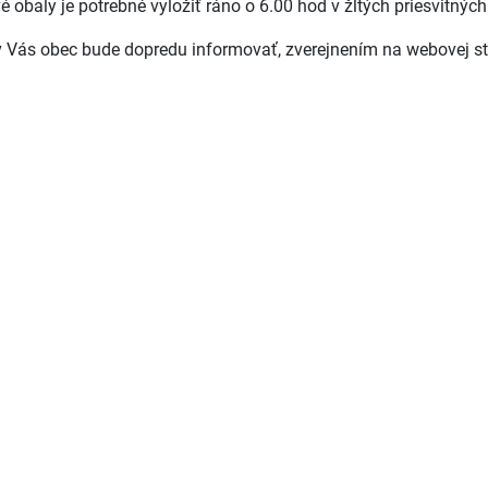
vé obaly je potrebné vyložiť ráno o 6.00 hod v žltých priesvitnýc
 Vás obec bude dopredu informovať, zverejnením na webovej s