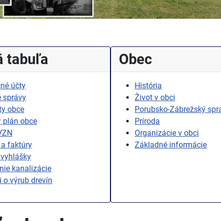
 tabuľa
Obec
né účty
História
 správy
Život v obci
ty obce
Porubsko-Zábrežský spr
 plán obce
Príroda
 VZN
Organizácie v obci
a faktúry
Základné informácie
 vyhlášky
ie kanalizácie
i o výrub drevín