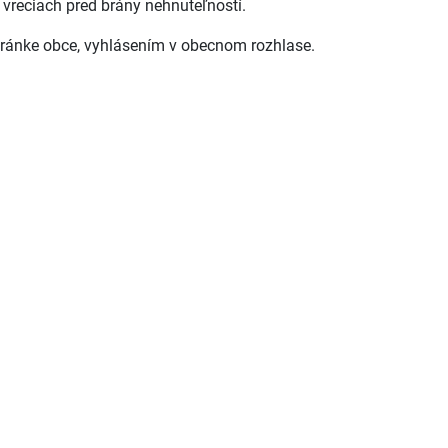
h vreciach pred brány nehnuteľností.
tránke obce, vyhlásením v obecnom rozhlase.