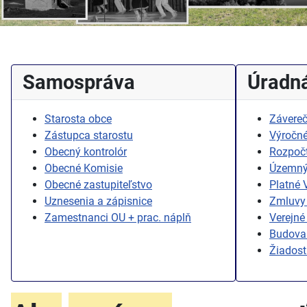
Samospráva
Úradná
Starosta obce
Závereč
Zástupca starostu
Výročné
Obecný kontrolór
Rozpoč
Obecné Komisie
Územný
Obecné zastupiteľstvo
Platné
Uznesenia a zápisnice
Zmluvy 
Zamestnanci OU + prac. náplň
Verejné
Budovan
Žiadost