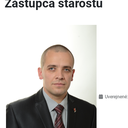
Zástupca starostu
Detaily
Uverejnené