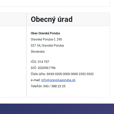
Obecný úrad
Obec Oravská Poruba
Oravská Poruba č. 290
027 54, Oravská Poruba
Slovensko
IČO: 314 757
DIČ: 2020561796
Číslo účtu: SK69 0200 0000 0000 2352 0332
e-mail:
info@oravskaporuba.sk
Telefón: 043 / 588 23 25