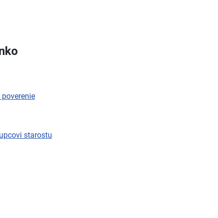
anko
 poverenie
upcovi starostu