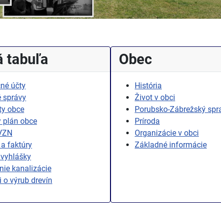
 tabuľa
Obec
né účty
História
 správy
Život v obci
ty obce
Porubsko-Zábrežský spr
 plán obce
Príroda
 VZN
Organizácie v obci
a faktúry
Základné informácie
 vyhlášky
ie kanalizácie
i o výrub drevín