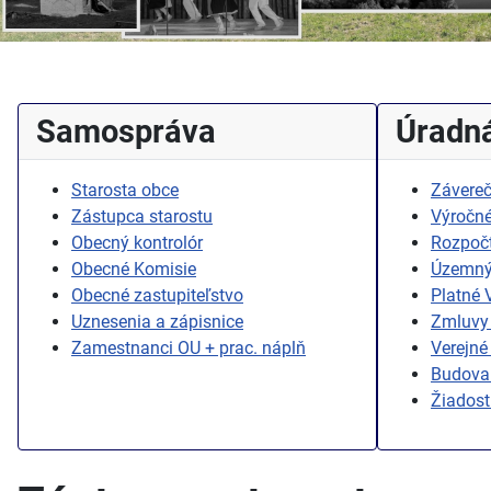
Samospráva
Úradná
Starosta obce
Závereč
Zástupca starostu
Výročné
Obecný kontrolór
Rozpoč
Obecné Komisie
Územný
Obecné zastupiteľstvo
Platné
Uznesenia a zápisnice
Zmluvy 
Zamestnanci OU + prac. náplň
Verejné
Budovan
Žiadost