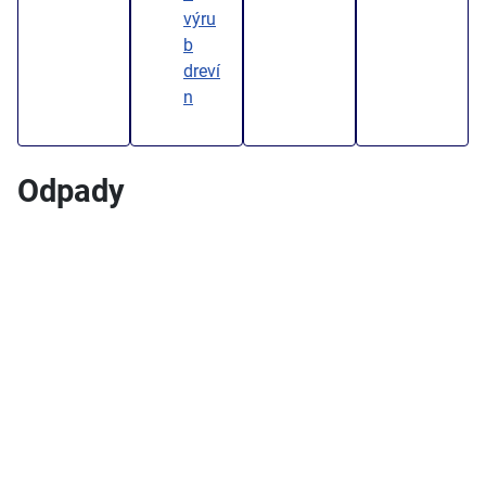
výru
b
dreví
n
Odpady