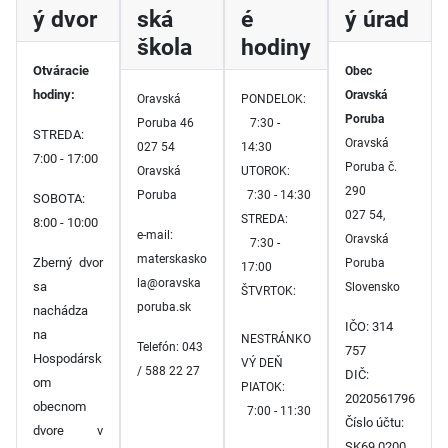
ý dvor
ská
é
ý úrad
škola
hodiny
Otváracie
Obec
hodiny:
Oravská
Oravská
PONDELOK:
Poruba
Poruba 46
7:30 -
STREDA:
Oravská
027 54
14:30
7:00 - 17:00
Poruba č.
Oravská
UTOROK:
290
Poruba
7:30 - 14:30
SOBOTA:
027 54,
STREDA:
8:00 - 10:00
e-mail:
Oravská
7:30 -
materskasko
Zberný dvor
Poruba
17:00
la@oravska
sa
Slovensko
ŠTVRTOK:
poruba.sk
nachádza
IČO: 314
na
NESTRÁNKO
Telefón: 043
757
Hospodársk
VÝ DEŇ
/ 588 22 27
DIČ:
om
PIATOK:
2020561796
obecnom
7:00 - 11:30
Číslo účtu:
dvore v
SK69 0200