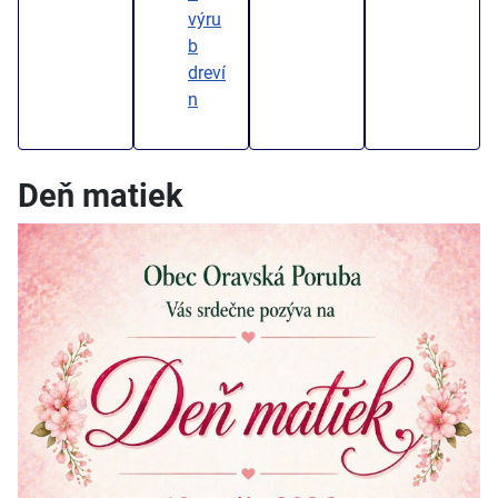
výru
b
dreví
n
Deň matiek