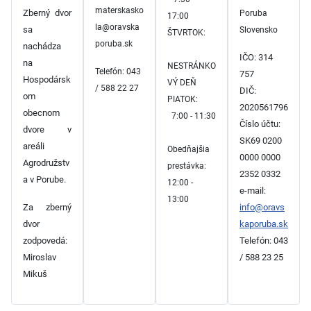
materskasko
Zberný dvor
Poruba
17:00
la@oravska
sa
Slovensko
ŠTVRTOK:
poruba.sk
nachádza
IČO: 314
na
NESTRÁNKO
Telefón: 043
757
Hospodársk
VÝ DEŇ
/ 588 22 27
DIČ:
om
PIATOK:
2020561796
obecnom
7:00 - 11:30
Číslo účtu:
dvore v
SK69 0200
areáli
Obedňajšia
0000 0000
Agrodružstv
prestávka:
2352 0332
a v Porube.
12:00 -
e-mail:
13:00
Za zberný
info@oravs
dvor
kaporuba.sk
zodpovedá:
Telefón: 043
Miroslav
/ 588 23 25
Mikuš