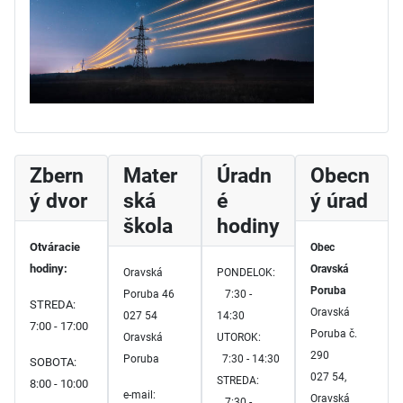
Zbern
Mater
Úradn
Obecn
ý dvor
ská
é
ý úrad
škola
hodiny
Otváracie
Obec
hodiny:
Oravská
Oravská
PONDELOK:
Poruba
Poruba 46
7:30 -
STREDA:
Oravská
027 54
14:30
7:00 - 17:00
Poruba č.
Oravská
UTOROK:
290
Poruba
7:30 - 14:30
SOBOTA:
027 54,
STREDA:
8:00 - 10:00
e-mail:
Oravská
7:30 -