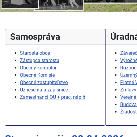
Samospráva
Úradná
Starosta obce
Závereč
Zástupca starostu
Výročné
Obecný kontrolór
Rozpoč
Obecné Komisie
Územný
Obecné zastupiteľstvo
Platné
Uznesenia a zápisnice
Zmluvy 
Zamestnanci OU + prac. náplň
Verejné
Budovan
Žiadost