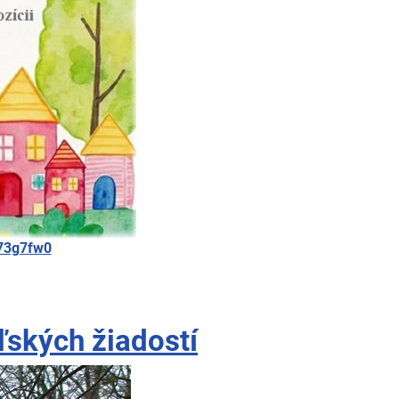
F73g7fw0
ľských žiadostí