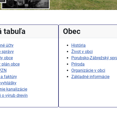
 tabuľa
Obec
né účty
História
 správy
Život v obci
ty obce
Porubsko-Zábrežský spr
 plán obce
Príroda
 VZN
Organizácie v obci
a faktúry
Základné informácie
 vyhlášky
ie kanalizácie
i o výrub drevín